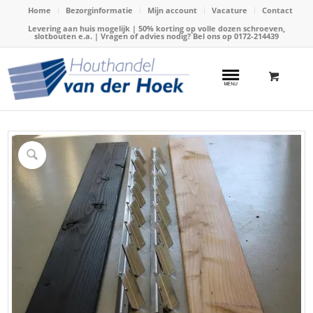
Home
Bezorginformatie
Mijn account
Vacature
Contact
Levering aan huis mogelijk | 50% korting op volle dozen schroeven,
slotbouten e.a. | Vragen of advies nodig? Bel ons op
0172-214439
Home
/
Webshop
/
Tuinafscheiding
/
Flexfence schutterscherm
/
Hangwerk RVS scharnier FlexFence 220cm voor shutter(19plank)