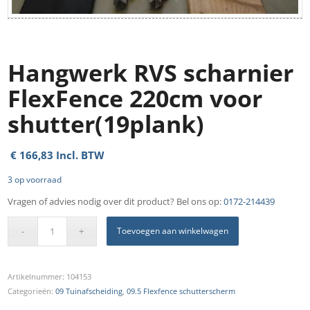
Hangwerk RVS scharnier
FlexFence 220cm voor
shutter(19plank)
€
166,83
Incl. BTW
3 op voorraad
Vragen of advies nodig over dit product? Bel ons op:
0172-214439
Toevoegen aan winkelwagen
Artikelnummer:
104153
Categorieën:
09 Tuinafscheiding
,
09.5 Flexfence schutterscherm