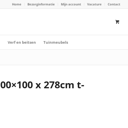
Home
Bezorginformatie
Mijn account
Vacature
Contact
n
Verf en beitsen
Tuinmeubels
100×100 x 278cm t-