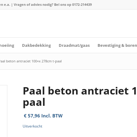
n e.a. | Vragen of advies nodig? Bel ons op
0172-214439
hoeiing
Dakbedekking
Draadmat/gaas
Bevestiging & bore
aal beton antraciet 100×x 278cm t-paal
Paal beton antraciet 
paal
€
57,96
Incl. BTW
Uitverkocht