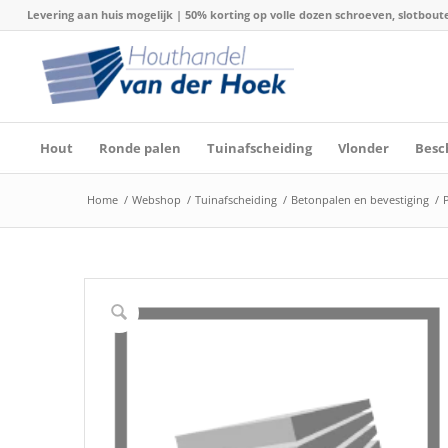
Levering aan huis mogelijk | 50% korting op volle dozen schroeven, slotboute
Hout
Ronde palen
Tuinafscheiding
Vlonder
Besc
Home
/
Webshop
/
Tuinafscheiding
/
Betonpalen en bevestiging
/
P