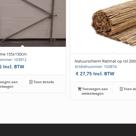
ame 155x150cm
nummer: 103912
Natuurscherm Rietmat op rol 20
5
Incl. BTW
Artikelnummer: 103874
€
27,75
Incl. BTW
oegen aan
Toon details
elwagen
Toevoegen aan
Toon de
winkelwagen