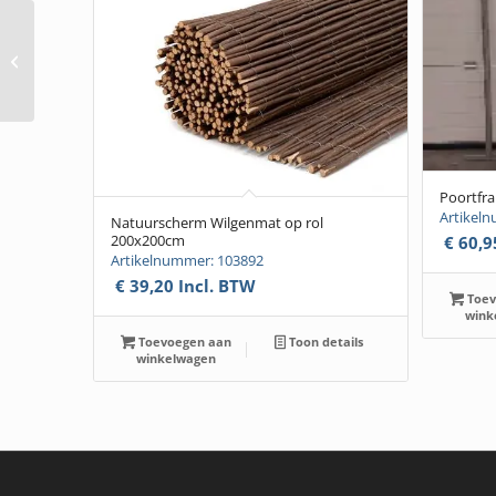
Paal hardhout
115x115xmm 400cm
geschaafd (Azobe) b-
keusW
Poortfr
Artikel
Natuurscherm Wilgenmat op rol
200x200cm
€
60,9
Artikelnummer: 103892
€
39,20
Incl. BTW
Toev
wink
Toevoegen aan
Toon details
winkelwagen