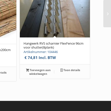
Hangwerk RVS scharnier FlexFence 96cm
voor shutter(8plank)
0x200cm
Artikelnummer: 104446
€
74,81
Incl. BTW
Toevoegen aan
Toon details
tails
winkelwagen