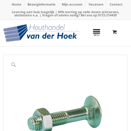
Home
Bezorginformatie
Mijn account
Vacature
Contact
Levering aan huis mogelijk | 50% korting op volle dozen schroeven,
slotbouten e.a. | Vragen of advies nodig? Bel ons op
0172-214439
Home
/
Webshop
/
Slotbouten en houtdraadbouten
/
Slotbouten elektrolytisch verzinkt
/
Slotbout e. verzinkt 6x 25(stuks)