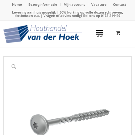
Home
Bezorginformatie
Mijn account
Vacature
Contact
Levering aan huis mogelijk | 50% korting op volle dozen schroeven,
slotbouten e.a. | Vragen of advies nodig? Bel ons op
0172-214439
Home
/
Webshop
/
Schroeven
/
Tellerkop schroeven
/
Schroef verzinkt tellerkop, 8x180mm(TX40)(50stuks)