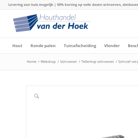
Levering aan huis mogelijk | 50% korting op volle dozen schroeven, slotboute
Hout
Ronde palen
Tuinafscheiding
Vlonder
Besc
Home
/
Webshop
/
Schroeven
/
Tellerkop schroeven
/
Schroef verz