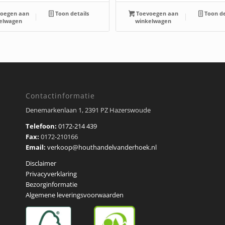
oegen aan
Toon details
Toevoegen aan
Toon de
elwagen
winkelwagen
Contactinformatie
Denemarkenlaan 1, 2391 PZ Hazerswoude
Telefoon:
0172-214 439
Fax:
0172-210166
Email:
verkoop@houthandelvanderhoek.nl
Disclaimer
Privacyverklaring
Bezorginformatie
Algemene leveringsvoorwaarden