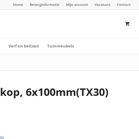
Home
Bezorginformatie
Mijn account
Vacature
Contact
n
Verf en beitsen
Tuinmeubels
erkop, 6x100mm(TX30)
39