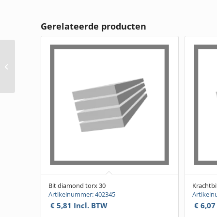
Gerelateerde producten
Schroef verzinkt
tellerkop,
6x80mm(TX30)
(100stuks)
Bit diamond torx 30
Krachtb
Artikelnummer: 402345
Artikel
€
5,81
Incl. BTW
€
6,07