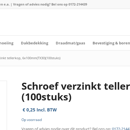
n e.a. | Vragen of advies nodig? Bel ons op
0172-214439
hoeiing
Dakbedekking
Draadmat/gaas
Bevestiging & bore
inkt tellerkop, 6x100mm(TX30)(100stuks)
Schroef verzinkt tell
(100stuks)
€
0,25
Incl. BTW
Op voorraad
Vragen of advies nodig over dit product? Bel ons op:
0172-2144