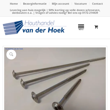
Home
Bezorginformatie
Mijn account
Vacature
Contact
Levering aan huis mogelijk | 50% korting op volle dozen schroeven,
slotbouten e.a. | Vragen of advies nodig? Bel ons op
0172-214439
Home
/
Webshop
/
Schroeven
/
Tellerkop schroeven
/
Schroef RVS A2 tellerkop, 6x40mm(TX25)(100stuks)