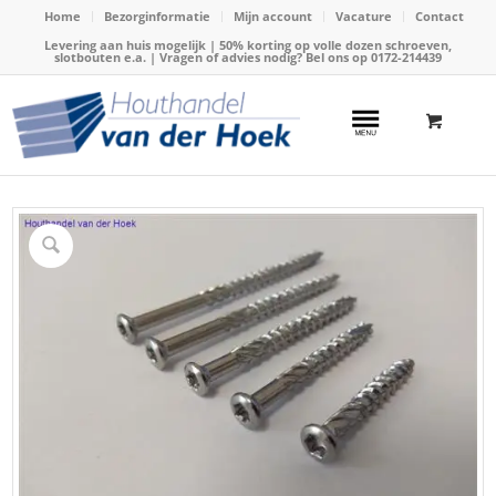
Home
Bezorginformatie
Mijn account
Vacature
Contact
Levering aan huis mogelijk | 50% korting op volle dozen schroeven,
slotbouten e.a. | Vragen of advies nodig? Bel ons op
0172-214439
Home
/
Webshop
/
Schroeven
/
RVS vlonderschroeven (kleine kop)
/
Schroef RVS AISI410, 5x80mm (TX25)(stuks)