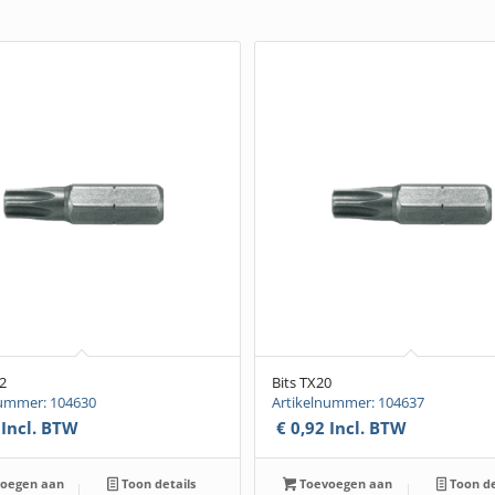
2
Bits TX20
nummer: 104630
Artikelnummer: 104637
Incl. BTW
€
0,92
Incl. BTW
oegen aan
Toon details
Toevoegen aan
Toon de