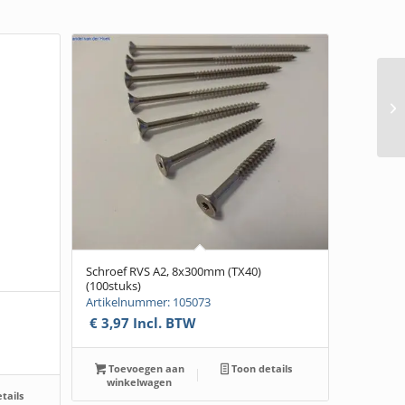
Schroef RVS A2, 8x300mm (TX40)
(100stuks)
Artikelnummer: 105073
€
3,97
Incl. BTW
Toevoegen aan
Toon details
winkelwagen
tails