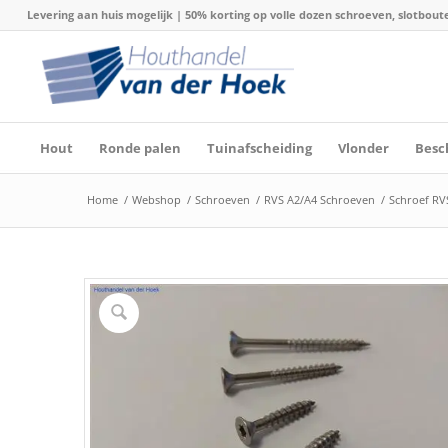
Levering aan huis mogelijk | 50% korting op volle dozen schroeven, slotboute
Hout
Ronde palen
Tuinafscheiding
Vlonder
Besc
Home
/
Webshop
/
Schroeven
/
RVS A2/A4 Schroeven
/
Schroef RVS