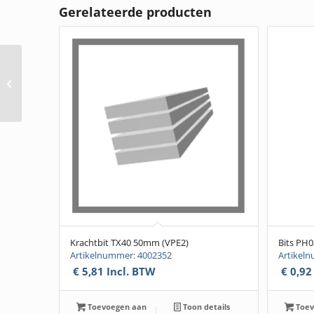
Gerelateerde producten
Schroef RVS A2,
5x30mm (T25) (500
stuks)
Krachtbit TX40 50mm (VPE2)
Bits PH0
Artikelnummer: 4002352
Artikel
€
5,81
Incl. BTW
€
0,92
Toevoegen aan
Toon details
Toev