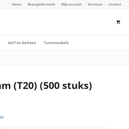
Home
Bezorginformatie
Mijn account
Vacature
Contact
n
Verf en beitsen
Tuinmeubels
m (T20) (500 stuks)
39