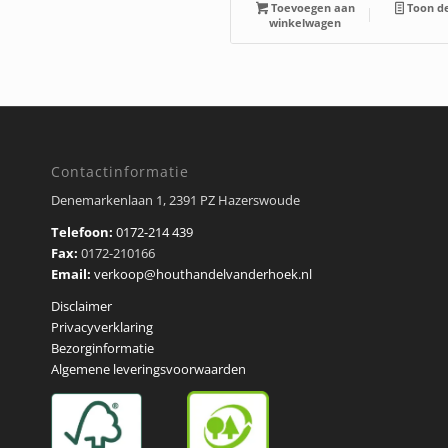
Toevoegen aan
Toon de
winkelwagen
Contactinformatie
Denemarkenlaan 1, 2391 PZ Hazerswoude
Telefoon:
0172-214 439
Fax:
0172-210166
Email:
verkoop@houthandelvanderhoek.nl
Disclaimer
Privacyverklaring
Bezorginformatie
Algemene leveringsvoorwaarden