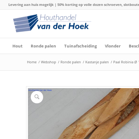
Levering aan huis mogelijk | 50% korting op volle dozen schroeven, slotboute
Hout
Ronde palen
Tuinafscheiding
Vlonder
Besc
Home
/
Webshop
/
Ronde palen
/
Kastanje palen
/
Paal Robinia Ø