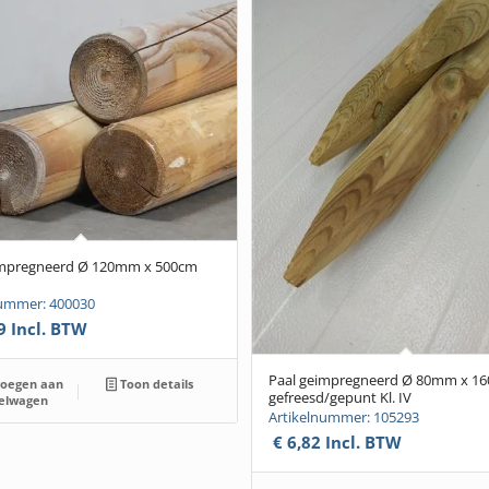
impregneerd Ø 120mm x 500cm
nummer: 400030
9
Incl. BTW
Paal geimpregneerd Ø 80mm x 1
oegen aan
Toon details
gefreesd/gepunt Kl. IV
elwagen
Artikelnummer: 105293
€
6,82
Incl. BTW