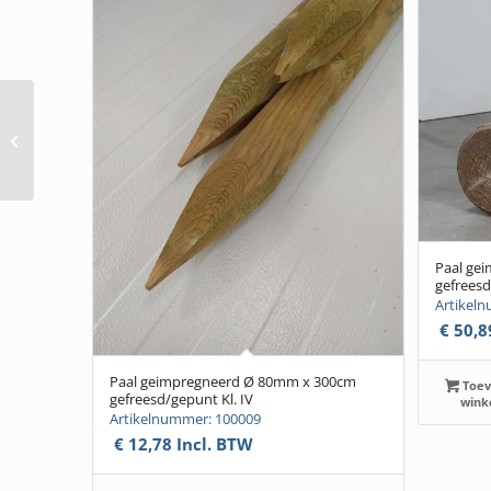
Paal Robinia Ø 100-
120mm x 250cm
geschild gepunt
Paal ge
gefreesd
Artikel
€
50,8
Paal geimpregneerd Ø 80mm x 300cm
Toev
gefreesd/gepunt Kl. IV
wink
Artikelnummer: 100009
€
12,78
Incl. BTW