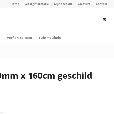
Home
Bezorginformatie
Mijn account
Vacature
Contact
n
Verf en beitsen
Tuinmeubels
20mm x 160cm geschild
39