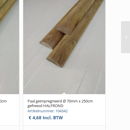
60cm
Paal geimpregneerd Ø 70mm x 250cm
gefreesd HALFROND
Artikelnummer: 104342
€
4,68
Incl. BTW