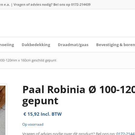
n e.a. | Vragen of advies nodig? Bel ons op
0172-214439
hoeiing
Dakbedekking
Draadmat/gaas
Bevestiging & bore
 100-120mm x 160cm geschild gepunt
Paal Robinia Ø 100-1
gepunt
€
15,92
Incl. BTW
Op voorraad
Vragen of advies nodig over dit product? Bel ons op:
0172-2144