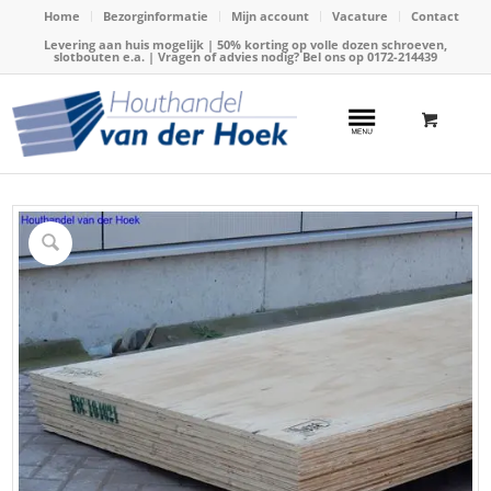
Home
Bezorginformatie
Mijn account
Vacature
Contact
Levering aan huis mogelijk | 50% korting op volle dozen schroeven,
slotbouten e.a. | Vragen of advies nodig? Bel ons op
0172-214439
Home
/
Webshop
/
Plaatmateriaal
/
Underlayment platen
/
Underlayment 244x122cm mm Elliottis Pine