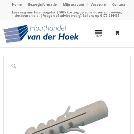
Home
Bezorginformatie
Mijn account
Vacature
Contact
Levering aan huis mogelijk | 50% korting op volle dozen schroeven,
slotbouten e.a. | Vragen of advies nodig? Bel ons op
0172-214439
Home
/
Webshop
/
Keilankers en pluggen
/
Losse pluggen
/
Plug 12x60mm (25stuks)