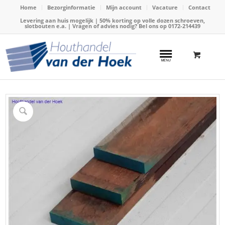
Home
Bezorginformatie
Mijn account
Vacature
Contact
Levering aan huis mogelijk | 50% korting op volle dozen schroeven,
slotbouten e.a. | Vragen of advies nodig? Bel ons op
0172-214439
Home
/
Webshop
/
Hardhout
/
Hardhouten planken
/
Plank hardhout 30x150mm x 500cm (Angelim vermelho)