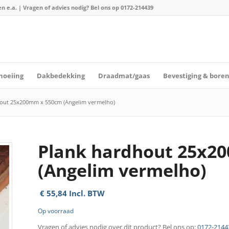
n e.a. | Vragen of advies nodig? Bel ons op
0172-214439
hoeiing
Dakbedekking
Draadmat/gaas
Bevestiging & bore
out 25x200mm x 550cm (Angelim vermelho)
Plank hardhout 25x2
(Angelim vermelho)
€
55,84
Incl. BTW
Op voorraad
Vragen of advies nodig over dit product? Bel ons op:
0172-2144