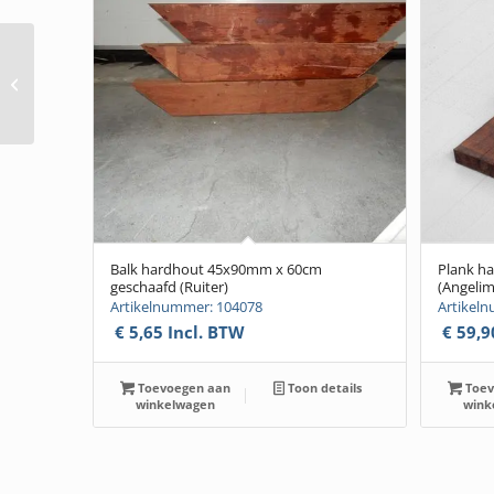
Rabat ZWART
18x145mm x
248cm(wb125mm)
(Vuren channelsiding)
Balk hardhout 45x90mm x 60cm
Plank h
geschaafd (Ruiter)
(Angeli
Artikelnummer: 104078
Artikel
€
5,65
Incl. BTW
€
59,9
Toevoegen aan
Toon details
Toev
winkelwagen
wink