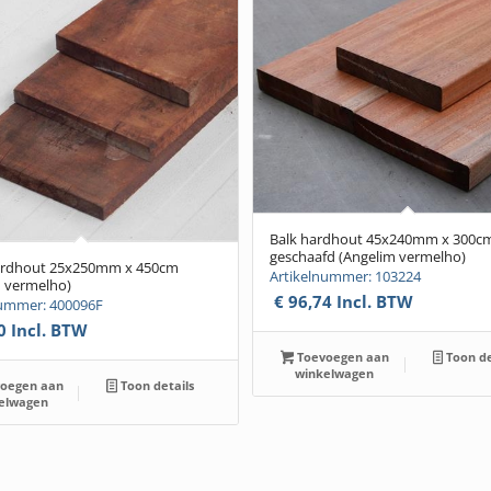
Balk hardhout 45x240mm x 300c
geschaafd (Angelim vermelho)
ardhout 25x250mm x 450cm
Artikelnummer: 103224
m vermelho)
€
96,74
Incl. BTW
nummer: 400096F
0
Incl. BTW
Toevoegen aan
Toon de
winkelwagen
oegen aan
Toon details
elwagen