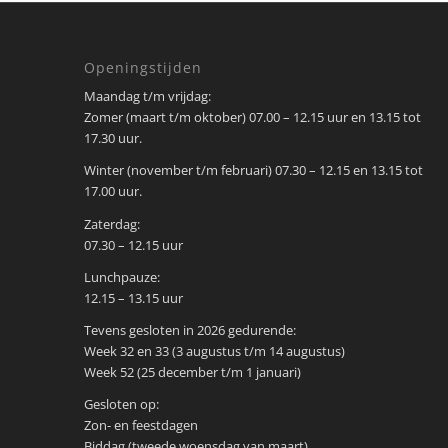
Openingstijden
Maandag t/m vrijdag:
Zomer (maart t/m oktober) 07.00 – 12.15 uur en 13.15 tot
17.30 uur.
Winter (november t/m februari) 07.30 – 12.15 en 13.15 tot
17.00 uur.
Zaterdag:
07.30 – 12.15 uur
Lunchpauze:
12.15 – 13.15 uur
Tevens gesloten in 2026 gedurende:
Week 32 en 33 (3 augustus t/m 14 augustus)
Week 52 (25 december t/m 1 januari)
Gesloten op:
Zon- en feestdagen
Biddag (tweede woensdag van maart)