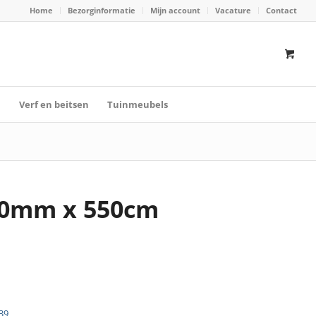
Home
Bezorginformatie
Mijn account
Vacature
Contact
n
Verf en beitsen
Tuinmeubels
00mm x 550cm
39