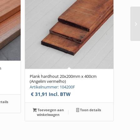
m
Plank hardhout 20x200mm x 400cm
(Angelim vermelho)
Artikelnummer: 104200F
€
31,91
Incl. BTW
tails
Toevoegen aan
Toon details
winkelwagen