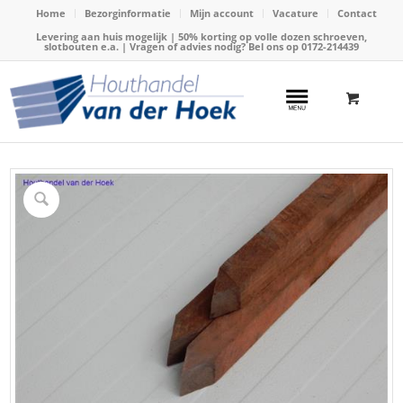
Home
Bezorginformatie
Mijn account
Vacature
Contact
Levering aan huis mogelijk | 50% korting op volle dozen schroeven,
slotbouten e.a. | Vragen of advies nodig? Bel ons op
0172-214439
Home
/
Webshop
/
Hardhout
/
Hardhouten piketpalen
/
Paal hardhout 40x40mm x 200cm (Azobe)W