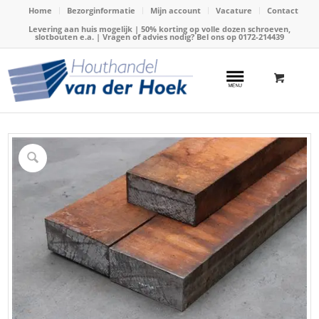
Home
Bezorginformatie
Mijn account
Vacature
Contact
Levering aan huis mogelijk | 50% korting op volle dozen schroeven,
slotbouten e.a. | Vragen of advies nodig? Bel ons op
0172-214439
Home
/
Webshop
/
Hardhout
/
Hardhouten balken
/
Balk hardhout 60x200mm x 600cm (Azobe)W