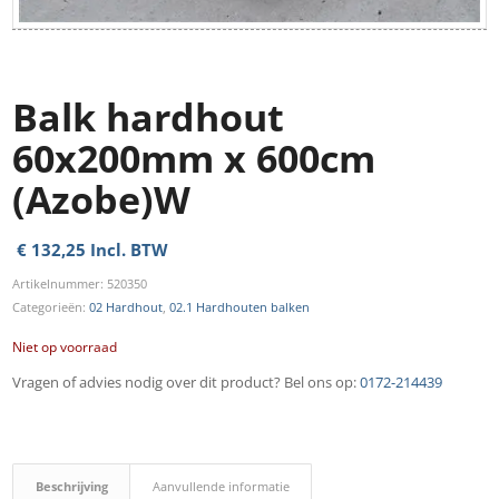
Balk hardhout
60x200mm x 600cm
(Azobe)W
€
132,25
Incl. BTW
Artikelnummer:
520350
Categorieën:
02 Hardhout
,
02.1 Hardhouten balken
Niet op voorraad
Vragen of advies nodig over dit product? Bel ons op:
0172-214439
Beschrijving
Aanvullende informatie