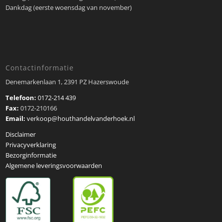
Dankdag (eerste woensdag van november)
Contactinformatie
Denemarkenlaan 1, 2391 PZ Hazerswoude
Telefoon:
0172-214 439
Fax:
0172-210166
Email:
verkoop@houthandelvanderhoek.nl
Disclaimer
Privacyverklaring
Bezorginformatie
Algemene leveringsvoorwaarden