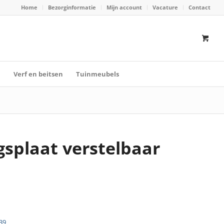
Home
Bezorginformatie
Mijn account
Vacature
Contact
n
Verf en beitsen
Tuinmeubels
gsplaat verstelbaar
39