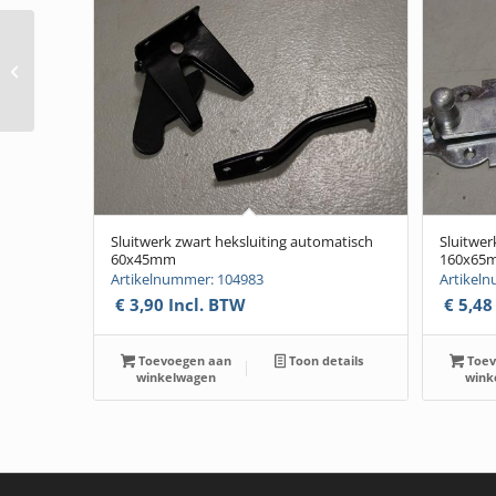
Schuifdeur steunplaat
verstelbaar (SP-06)
Sluitwerk zwart heksluiting automatisch
Sluitwer
60x45mm
160x65
Artikelnummer: 104983
Artikel
€
3,90
Incl. BTW
€
5,48
Toevoegen aan
Toon details
Toev
winkelwagen
wink