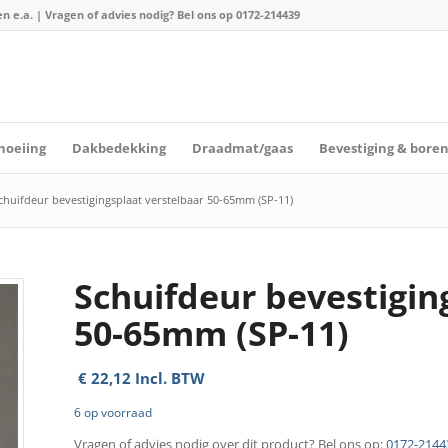
n e.a. | Vragen of advies nodig? Bel ons op
0172-214439
hoeiing
Dakbedekking
Draadmat/gaas
Bevestiging & bore
chuifdeur bevestigingsplaat verstelbaar 50-65mm (SP-11)
Schuifdeur bevestigin
50-65mm (SP-11)
€
22,12
Incl. BTW
6 op voorraad
Vragen of advies nodig over dit product? Bel ons op:
0172-2144