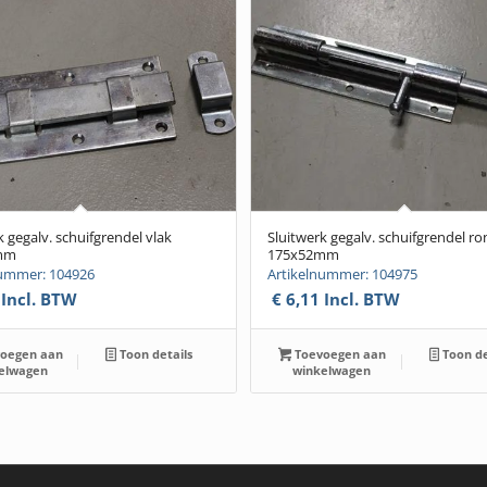
k gegalv. schuifgrendel vlak
Sluitwerk gegalv. schuifgrendel ro
mm
175x52mm
nummer: 104926
Artikelnummer: 104975
Incl. BTW
€
6,11
Incl. BTW
oegen aan
Toon details
Toevoegen aan
Toon de
elwagen
winkelwagen