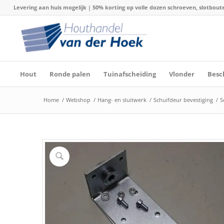
Levering aan huis mogelijk | 50% korting op volle dozen schroeven, slotboute
Hout
Ronde palen
Tuinafscheiding
Vlonder
Besc
Home
/
Webshop
/
Hang- en sluitwerk
/
Schuifdeur bevestiging
/
S