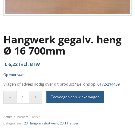
Hangwerk gegalv. heng
Ø 16 700mm
€
6,22
Incl. BTW
Op voorraad
Vragen of advies nodig over dit product? Bel ons op:
0172-214439
Toevoegen aan winkelwagen
Artikelnummer:
104997
Categorieën:
23 Hang- en sluitwerk
,
23.1 Hengen