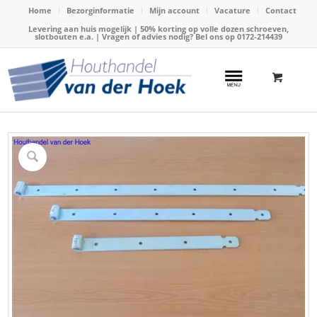
Home
Bezorginformatie
Mijn account
Vacature
Contact
Levering aan huis mogelijk | 50% korting op volle dozen schroeven,
slotbouten e.a. | Vragen of advies nodig? Bel ons op
0172-214439
Home
/
Webshop
/
Hang- en sluitwerk
/
Hengen
/
Hangwerk gegalv. heng Ø 700mm