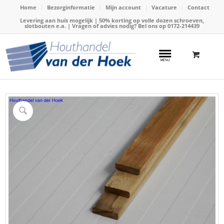
Home
Bezorginformatie
Mijn account
Vacature
Contact
Levering aan huis mogelijk | 50% korting op volle dozen schroeven,
slotbouten e.a. | Vragen of advies nodig? Bel ons op
0172-214439
Home
/
Webshop
/
Geïmpregneerd hout
/
Geïmpregneerde planken
/
Plank geimpregneerd 19x70mm x 300cm geschaafd