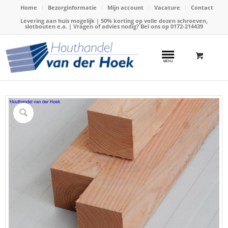
Home
Bezorginformatie
Mijn account
Vacature
Contact
Levering aan huis mogelijk | 50% korting op volle dozen schroeven,
slotbouten e.a. | Vragen of advies nodig? Bel ons op
0172-214439
Home
/
Webshop
/
Douglas hout
/
Douglas palen
/
Paal Douglas 120x120mm x 300cm