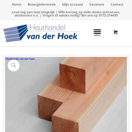
Home
Bezorginformatie
Mijn account
Vacature
Contact
Levering aan huis mogelijk | 50% korting op volle dozen schroeven,
slotbouten e.a. | Vragen of advies nodig? Bel ons op
0172-214439
Home
/
Webshop
/
Douglas hout
/
Douglas palen
/
Paal Douglas 115x115mm x 250cm geschaafd