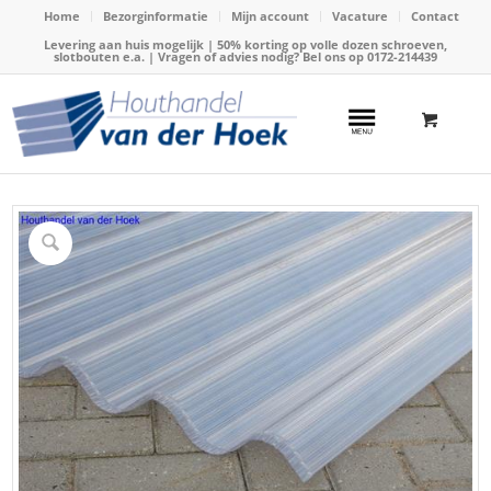
Home
Bezorginformatie
Mijn account
Vacature
Contact
Levering aan huis mogelijk | 50% korting op volle dozen schroeven,
slotbouten e.a. | Vragen of advies nodig? Bel ons op
0172-214439
Home
/
Webshop
/
Dakbedekking
/
Golfplaat polycarbonaat
/
Golfplaat driewandig polycarbonaat 305x110cm