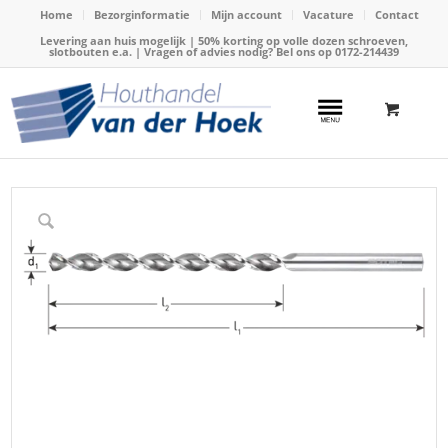
Home
Bezorginformatie
Mijn account
Vacature
Contact
Levering aan huis mogelijk | 50% korting op volle dozen schroeven,
slotbouten e.a. | Vragen of advies nodig? Bel ons op
0172-214439
Home
/
Webshop
/
Boren
/
Hardhouten boren
/
Werkö Spiraalboor TLS 3.5x112mm(VPE10)