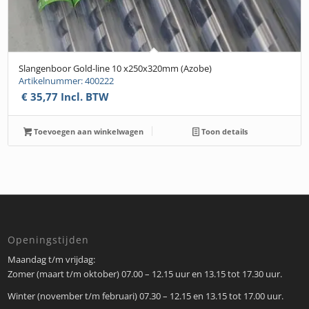
Slangenboor Gold-line 10 x250x320mm (Azobe)
Artikelnummer: 400222
€
35,77
Incl. BTW
Toevoegen aan winkelwagen
Toon details
Openingstijden
Maandag t/m vrijdag:
Zomer (maart t/m oktober) 07.00 – 12.15 uur en 13.15 tot 17.30 uur.
Winter (november t/m februari) 07.30 – 12.15 en 13.15 tot 17.00 uur.