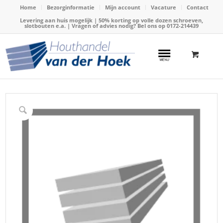
Home
Bezorginformatie
Mijn account
Vacature
Contact
Levering aan huis mogelijk | 50% korting op volle dozen schroeven,
slotbouten e.a. | Vragen of advies nodig? Bel ons op
0172-214439
Home
/
Webshop
/
Boren
/
Hardhouten boren
/
Rotec Houtspiraalboor lang TLS 6.0x260mm(VPE1)