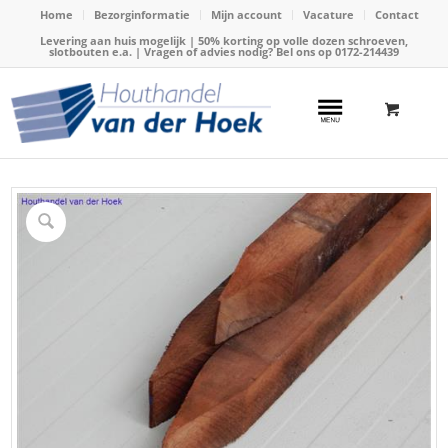
Home
Bezorginformatie
Mijn account
Vacature
Contact
Levering aan huis mogelijk | 50% korting op volle dozen schroeven,
slotbouten e.a. | Vragen of advies nodig? Bel ons op
0172-214439
Home
/
Webshop
/
Hardhout
/
Hardhouten palen
/
Paal hardhout 70x70mm x 600cm (Azobe/Angelim vermelho)