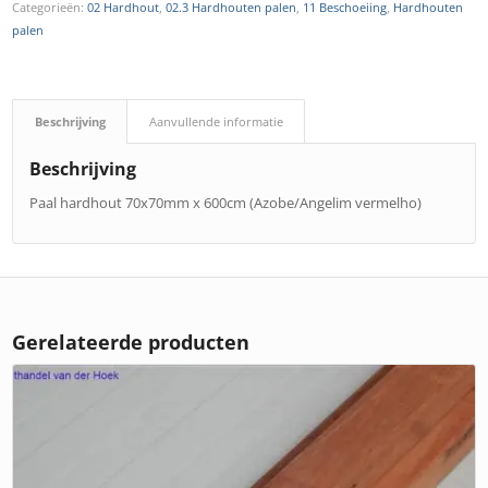
Categorieën:
02 Hardhout
,
02.3 Hardhouten palen
,
11 Beschoeiing
,
Hardhouten
palen
Beschrijving
Aanvullende informatie
Beschrijving
Paal hardhout 70x70mm x 600cm (Azobe/Angelim vermelho)
Gerelateerde producten