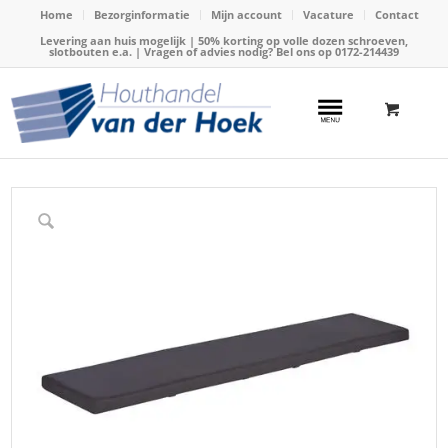
Home
Bezorginformatie
Mijn account
Vacature
Contact
Levering aan huis mogelijk | 50% korting op volle dozen schroeven,
slotbouten e.a. | Vragen of advies nodig? Bel ons op
0172-214439
Home
/
Webshop
/
Tuinmeubels
/
Tuinkussens
/
Kussen, bank z. leuning 180cm, antraciet (Talen 03441)